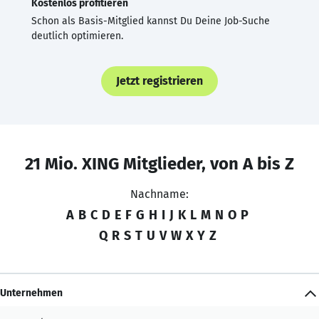
Kostenlos profitieren
Schon als Basis-Mitglied kannst Du Deine Job-Suche
deutlich optimieren.
Jetzt registrieren
21 Mio. XING Mitglieder, von A bis Z
Nachname:
A
B
C
D
E
F
G
H
I
J
K
L
M
N
O
P
Q
R
S
T
U
V
W
X
Y
Z
Unternehmen