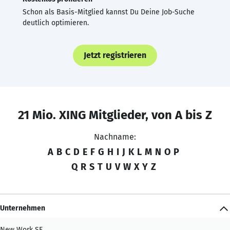
Schon als Basis-Mitglied kannst Du Deine Job-Suche
deutlich optimieren.
Jetzt registrieren
21 Mio. XING Mitglieder, von A bis Z
Nachname:
A
B
C
D
E
F
G
H
I
J
K
L
M
N
O
P
Q
R
S
T
U
V
W
X
Y
Z
Unternehmen
New Work SE