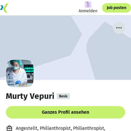
Job posten
Anmelden
Murty Vepuri
Basis
Ganzes Profil ansehen
Angestellt, Philianthropist, Philianthropist,