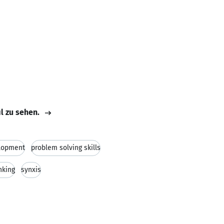
il zu sehen.
lopment
problem solving skills
nking
synxis