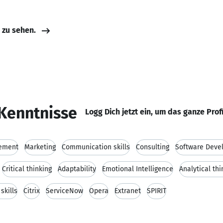
e zu sehen.
Kenntnisse
Logg Dich jetzt ein, um das ganze Prof
gement
Marketing
Communication skills
Consulting
Software Deve
Critical thinking
Adaptability
Emotional Intelligence
Analytical thi
skills
Citrix
ServiceNow
Opera
Extranet
SPIRIT