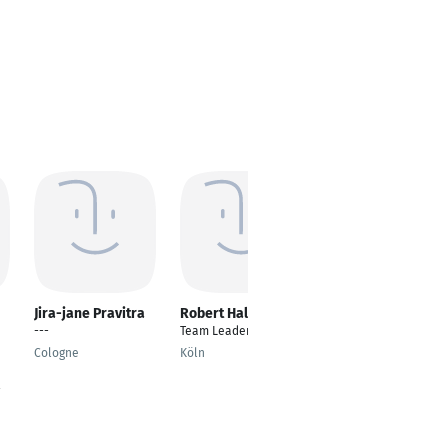
Jira-jane Pravitra
Robert Halati
Danya Yousif
---
Team Leader
Senior Project
Manager
Cologne
Köln
Düsseldorf