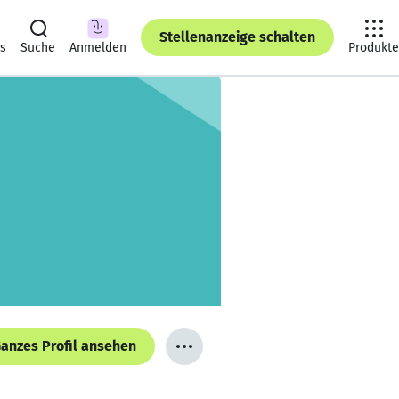
Stellenanzeige schalten
ts
Suche
Anmelden
Produkte
anzes Profil ansehen