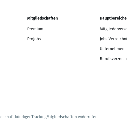
Mitgliedschaften
Hauptbereiche
Premium
Mitgliederverz
ProJobs
Jobs Verzeichn
Unternehmen
Berufsverzeich
edschaft kündigen
Tracking
Mitgliedschaften widerrufen