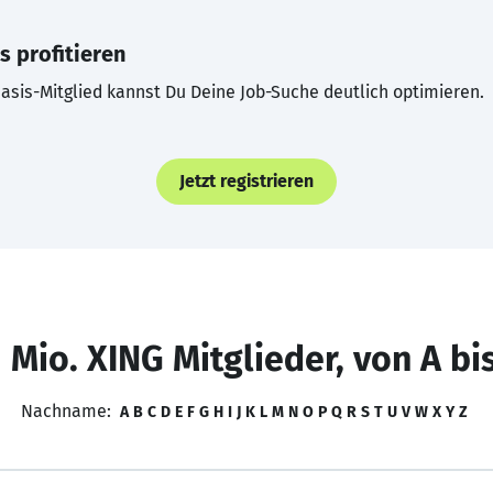
s profitieren
asis-Mitglied kannst Du Deine Job-Suche deutlich optimieren.
Jetzt registrieren
 Mio. XING Mitglieder, von A bi
Nachname:
A
B
C
D
E
F
G
H
I
J
K
L
M
N
O
P
Q
R
S
T
U
V
W
X
Y
Z