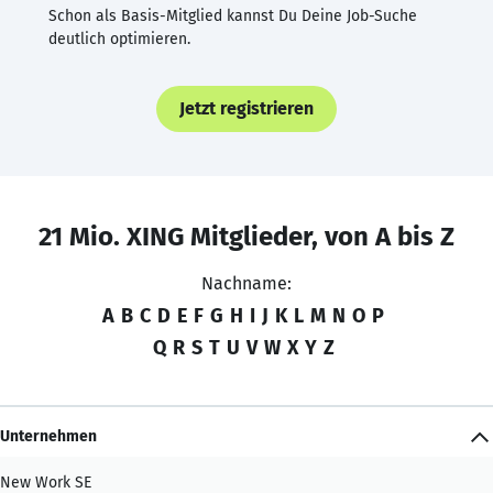
Schon als Basis-Mitglied kannst Du Deine Job-Suche
deutlich optimieren.
Jetzt registrieren
21 Mio. XING Mitglieder, von A bis Z
Nachname:
A
B
C
D
E
F
G
H
I
J
K
L
M
N
O
P
Q
R
S
T
U
V
W
X
Y
Z
Unternehmen
New Work SE