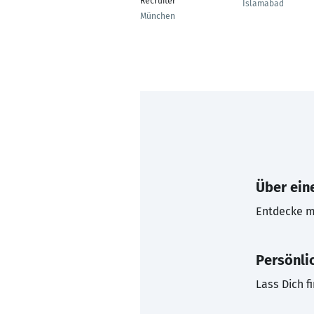
Recruiter
Islamabad
München
Über eine
Entdecke mi
Persönli
Lass Dich f