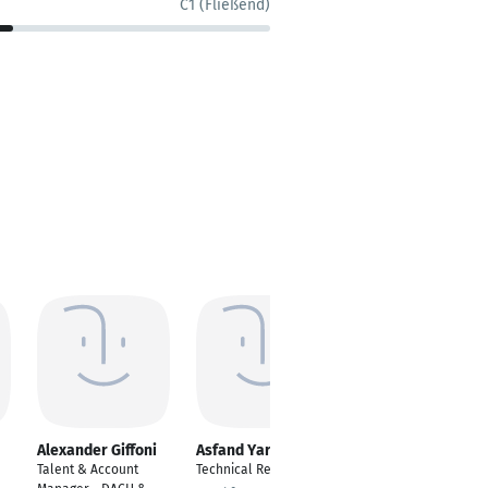
C1 (Fließend)
Alexander Giffoni
Asfand Yar
Preeti Dhar
Talent & Account
Technical Recruiter
Senior Recruiter-