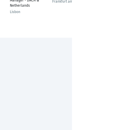
Manager - DACH &
EMEA Projects
Frankfurt am Main
Netherlands
Darmstadt
Lisbon