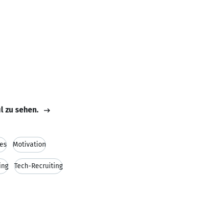
il zu sehen.
es
Motivation
ing
Tech-Recruiting