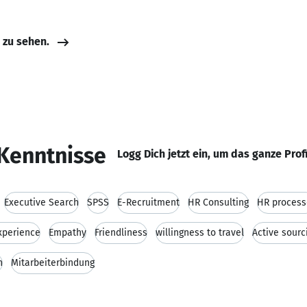
e zu sehen.
Kenntnisse
Logg Dich jetzt ein, um das ganze Prof
Executive Search
SPSS
E-Recruitment
HR Consulting
HR process
xperience
Empathy
Friendliness
willingness to travel
Active sourc
n
Mitarbeiterbindung