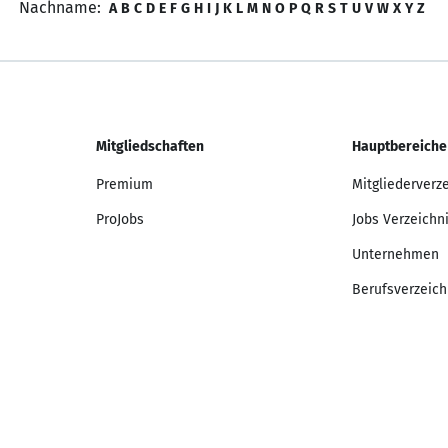
Nachname:
A
B
C
D
E
F
G
H
I
J
K
L
M
N
O
P
Q
R
S
T
U
V
W
X
Y
Z
Mitgliedschaften
Hauptbereiche
Premium
Mitgliederverz
ProJobs
Jobs Verzeichn
Unternehmen
Berufsverzeich