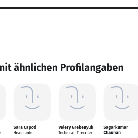
mit ähnlichen Profilangaben
Sara Capoti
Valery Grebenyuk
Sagarkumar
Chauhan
r
Headhunter
Technical IT recriter