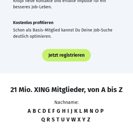
Knüpf neue Kontakte und erhalte Impulse für ein
besseres Job-Leben.
Kostenlos profitieren
Schon als Basis-Mitglied kannst Du Deine Job-Suche
deutlich optimieren.
Jetzt registrieren
21 Mio. XING Mitglieder, von A bis Z
Nachname:
A
B
C
D
E
F
G
H
I
J
K
L
M
N
O
P
Q
R
S
T
U
V
W
X
Y
Z