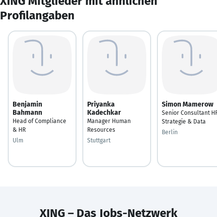
XING Mitglieder mit ähnlichen
Profilangaben
Benjamin
Priyanka
Simon Mamerow
Bahmann
Kadechkar
Senior Consultant H
Head of Compliance
Manager Human
Strategie & Data
& HR
Resources
Berlin
Ulm
Stuttgart
XING – Das Jobs-Netzwerk