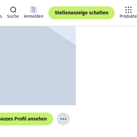
Stellenanzeige schalten
ts
Suche
Anmelden
Produkte
anzes Profil ansehen