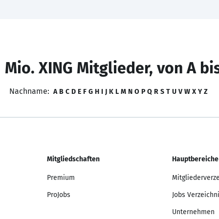
 Mio. XING Mitglieder, von A bi
Nachname:
A
B
C
D
E
F
G
H
I
J
K
L
M
N
O
P
Q
R
S
T
U
V
W
X
Y
Z
Mitgliedschaften
Hauptbereiche
Premium
Mitgliederverz
ProJobs
Jobs Verzeichn
Unternehmen