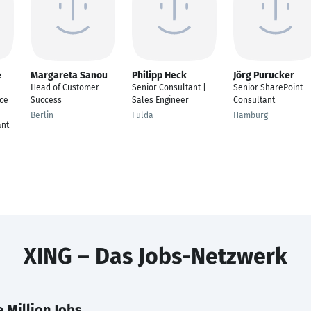
e
Margareta Sanou
Philipp Heck
Jörg Purucker
Head of Customer
Senior Consultant |
Senior SharePoint
ice
Success
Sales Engineer
Consultant
Berlin
Fulda
Hamburg
ant
XING – Das Jobs-Netzwerk
 Million Jobs