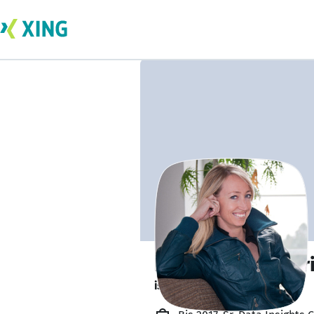
Pascalle Leeuwer
ist offen für Projekte. 🔎