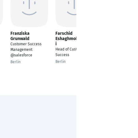
Franziska
Farschid
Chris Raw
Grunwald
Eshaghmohammad
Head of Customer
i
Customer Success
Success
Head of Customer
Management
Berlin
Success
@salesforce
Berlin
Berlin