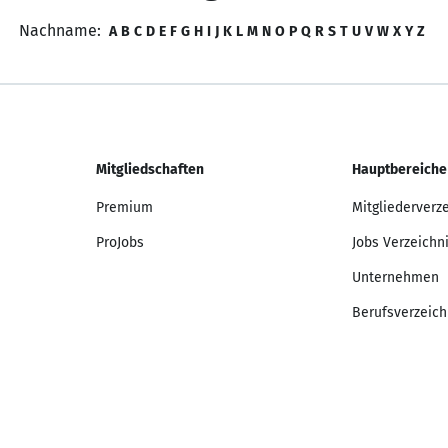
Nachname:
A
B
C
D
E
F
G
H
I
J
K
L
M
N
O
P
Q
R
S
T
U
V
W
X
Y
Z
Mitgliedschaften
Hauptbereiche
Premium
Mitgliederverz
ProJobs
Jobs Verzeichn
Unternehmen
Berufsverzeich