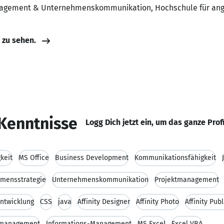
nagement & Unternehmenskommunikation, Hochschule für an
e zu sehen.
Kenntnisse
Logg Dich jetzt ein, um das ganze Prof
keit
MS Office
Business Development
Kommunikationsfähigkeit
mensstrategie
Unternehmenskommunikation
Projektmanagement
Entwicklung
CSS
java
Affinity Designer
Affinity Photo
Affinity Pub
smanagement
Informations-Management
MS Excel
Excel VBA