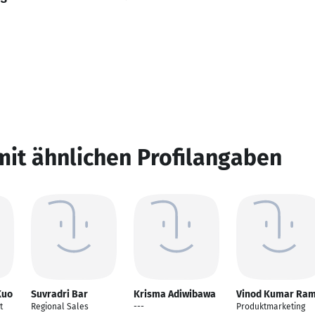
mit ähnlichen Profilangaben
Kuo
Suvradri Bar
Krisma Adiwibawa
Vinod Kumar Ra
t
Regional Sales
---
Produktmarketing