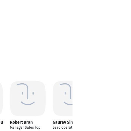
mu
Robert Bran
Gaurav Singhal
Verena Traub
Manager Sales Top
Lead operations
Scrum Master / Agile