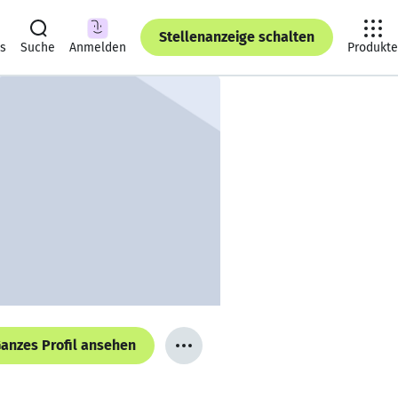
Stellenanzeige schalten
ts
Suche
Anmelden
Produkte
anzes Profil ansehen