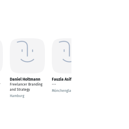
Daniel Holtmann
Fauzia Asif
Neha Vithaldas
r
Freelancer Branding
---
Brand Strategy,
and Strategy
Consumer Marketing,
Mönchengladbach
Business Growth
Hamburg
Berlin