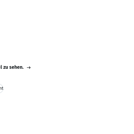
il zu sehen.
nt