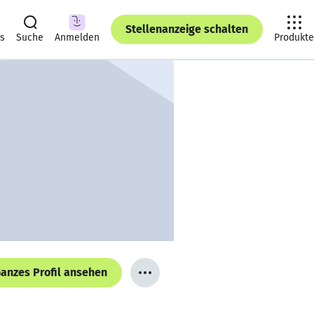
Stellenanzeige schalten
ts
Suche
Anmelden
Produkte
anzes Profil ansehen