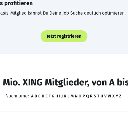
s profitieren
asis-Mitglied kannst Du Deine Job-Suche deutlich optimieren.
Jetzt registrieren
 Mio. XING Mitglieder, von A bi
Nachname:
A
B
C
D
E
F
G
H
I
J
K
L
M
N
O
P
Q
R
S
T
U
V
W
X
Y
Z