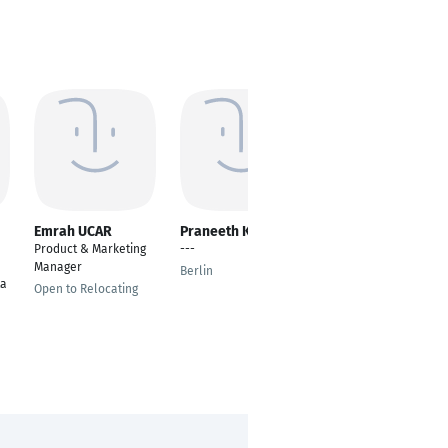
Emrah UCAR
Praneeth Koduru
Bhavika Mamtani
Product & Marketing
---
---
Manager
Berlin
Berlin
ta
Open to Relocating