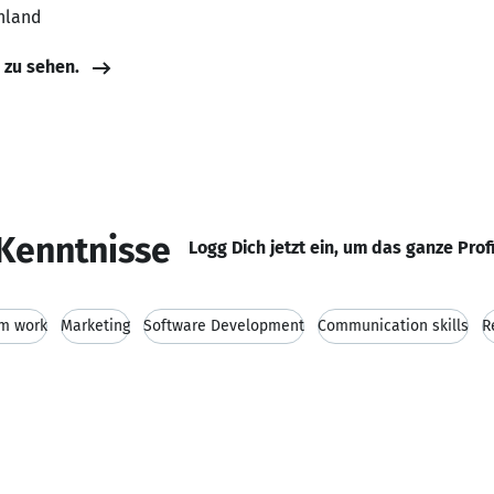
hland
e zu sehen.
Kenntnisse
Logg Dich jetzt ein, um das ganze Prof
m work
Marketing
Software Development
Communication skills
R