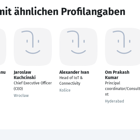
mit ähnlichen Profilangaben
anu
Jaroslaw
Alexander Ivan
Om Prakash
Kuchcinski
Kumar
Head of IoT &
Chief Executive Officer
Principal
Connectivity
(CEO)
coordinator/Consul
Košice
nt
Wrocław
Hyderabad