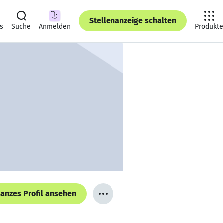
Stellenanzeige schalten
ts
Suche
Anmelden
Produkte
anzes Profil ansehen