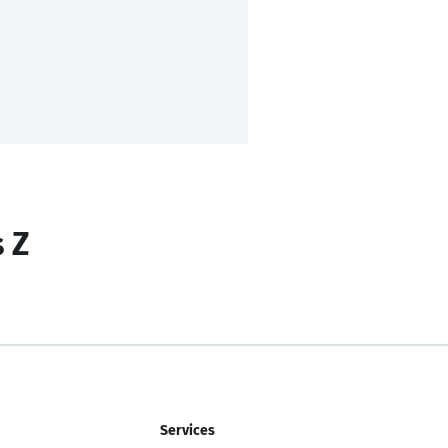
s Z
Services