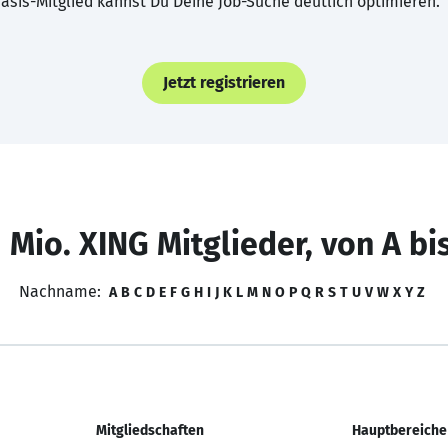
asis-Mitglied kannst Du Deine Job-Suche deutlich optimieren.
Jetzt registrieren
 Mio. XING Mitglieder, von A bi
Nachname:
A
B
C
D
E
F
G
H
I
J
K
L
M
N
O
P
Q
R
S
T
U
V
W
X
Y
Z
Mitgliedschaften
Hauptbereiche