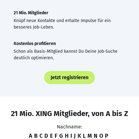
21 Mio. Mitglieder
Knüpf neue Kontakte und erhalte Impulse für ein
besseres Job-Leben.
Kostenlos profitieren
Schon als Basis-Mitglied kannst Du Deine Job-Suche
deutlich optimieren.
Jetzt registrieren
21 Mio. XING Mitglieder, von A bis Z
Nachname:
A
B
C
D
E
F
G
H
I
J
K
L
M
N
O
P