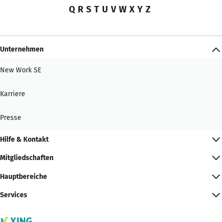
Q
R
S
T
U
V
W
X
Y
Z
Unternehmen
New Work SE
Karriere
Presse
Hilfe & Kontakt
Mitgliedschaften
Hauptbereiche
Services