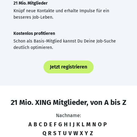
21 Mio. Mitglieder
Knüpf neue Kontakte und erhalte Impulse für ein
besseres Job-Leben.
Kostenlos profitieren
Schon als Basis-Mitglied kannst Du Deine Job-Suche
deutlich optimieren.
Jetzt registrieren
21 Mio. XING Mitglieder, von A bis Z
Nachname:
A
B
C
D
E
F
G
H
I
J
K
L
M
N
O
P
Q
R
S
T
U
V
W
X
Y
Z