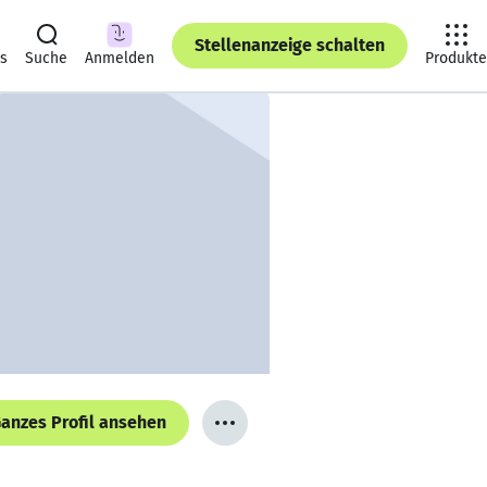
Stellenanzeige schalten
ts
Suche
Anmelden
Produkte
anzes Profil ansehen