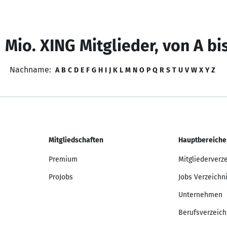
 Mio. XING Mitglieder, von A bi
Nachname:
A
B
C
D
E
F
G
H
I
J
K
L
M
N
O
P
Q
R
S
T
U
V
W
X
Y
Z
Mitgliedschaften
Hauptbereiche
Premium
Mitgliederverz
ProJobs
Jobs Verzeichn
Unternehmen
Berufsverzeich