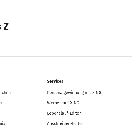
s Z
Services
eichnis
Personalgewinnung mit XING
is
Werben auf XING
Lebenslauf-Editor
nis
Anschreiben-Editor