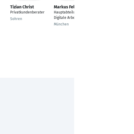
Tizian Christ
Markus Feldmeier
Tim Maurice Besau
Privatkundenberater
Hauptabteilungsleiter
IHK Geprüfter
Digitale Arbeitswelten
Wirtschaftsfachwirt
Sohren
(Bachelor
München
Professional of
Business (CCI))
Lübeck