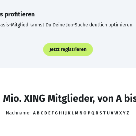
s profitieren
asis-Mitglied kannst Du Deine Job-Suche deutlich optimieren.
Jetzt registrieren
 Mio. XING Mitglieder, von A bi
Nachname:
A
B
C
D
E
F
G
H
I
J
K
L
M
N
O
P
Q
R
S
T
U
V
W
X
Y
Z