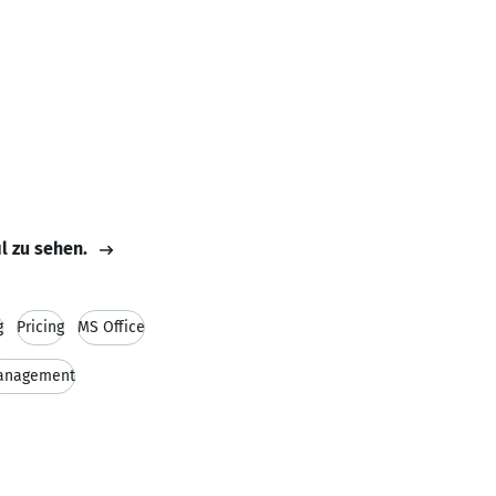
il zu sehen.
g
Pricing
MS Office
anagement