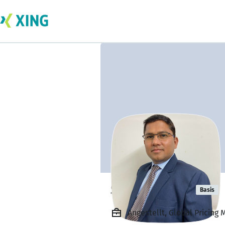
Sachin Bagul
Basis
Angestellt, Global Pricing