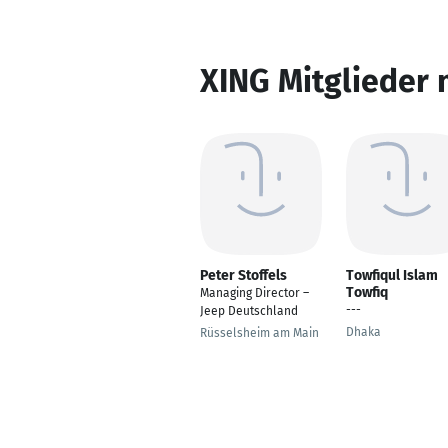
XING Mitglieder 
Peter Stoffels
Towfiqul Islam
Towfiq
Managing Director –
---
Jeep Deutschland
Dhaka
Rüsselsheim am Main