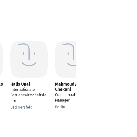
ko
Halis Ünal
Mahmoud Amani
Olgierd Najmowicz
Chekani
Internationale
Founder / Owner
Commercial Project
Betriebswirtschaftsle
Warsaw
Manager
hre
Berlin
Bad Hersfeld