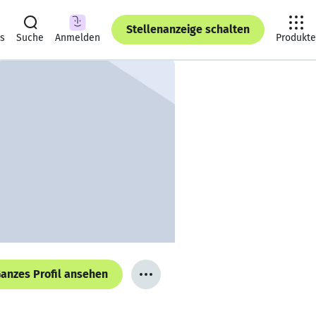
Stellenanzeige schalten
ts
Suche
Anmelden
Produkte
anzes Profil ansehen