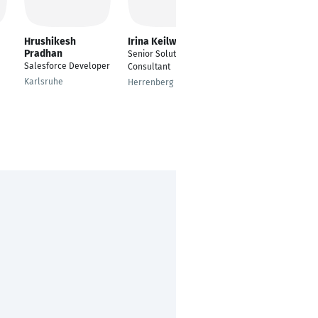
Hrushikesh
Irina Keilwerth
Mohammed Azhar
Pradhan
Senior Solution
Program Manager -
Salesforce Developer
Consultant
Business Excellence
Team
Karlsruhe
Herrenberg
Frankfurt am Main