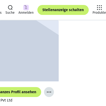
Stellenanzeige schalten
ts
Suche
Anmelden
Produkte
anzes Profil ansehen
 Pvt Ltd