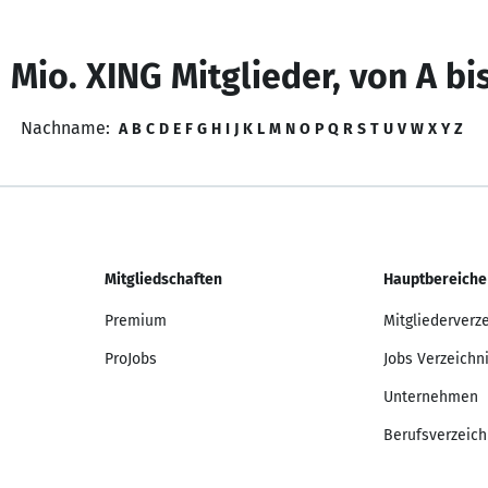
 Mio. XING Mitglieder, von A bi
Nachname:
A
B
C
D
E
F
G
H
I
J
K
L
M
N
O
P
Q
R
S
T
U
V
W
X
Y
Z
Mitgliedschaften
Hauptbereiche
Premium
Mitgliederverz
ProJobs
Jobs Verzeichn
Unternehmen
Berufsverzeich