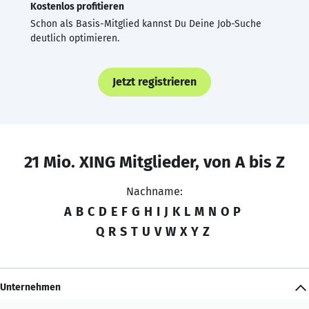
Kostenlos profitieren
Schon als Basis-Mitglied kannst Du Deine Job-Suche
deutlich optimieren.
Jetzt registrieren
21 Mio. XING Mitglieder, von A bis Z
Nachname:
A
B
C
D
E
F
G
H
I
J
K
L
M
N
O
P
Q
R
S
T
U
V
W
X
Y
Z
Unternehmen