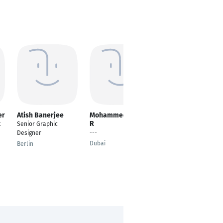
er
Atish Banerjee
Mohammed Ameer
Chethan Murali
R
Kumar
t
Senior Graphic
---
---
Designer
Dubai
Wolfsburg
Berlin