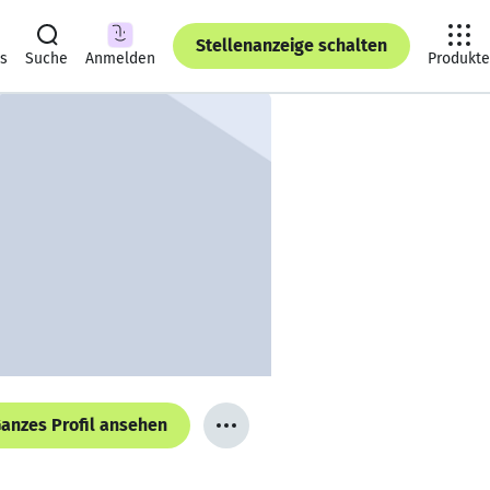
Stellenanzeige schalten
ts
Suche
Anmelden
Produkte
anzes Profil ansehen