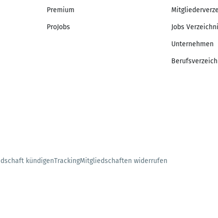
Premium
Mitgliederverz
ProJobs
Jobs Verzeichn
Unternehmen
Berufsverzeich
edschaft kündigen
Tracking
Mitgliedschaften widerrufen