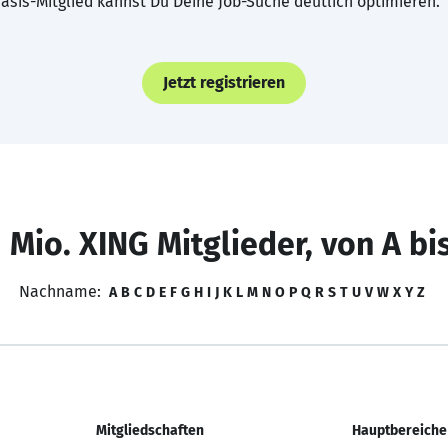
asis-Mitglied kannst Du Deine Job-Suche deutlich optimieren.
Jetzt registrieren
 Mio. XING Mitglieder, von A bi
Nachname:
A
B
C
D
E
F
G
H
I
J
K
L
M
N
O
P
Q
R
S
T
U
V
W
X
Y
Z
Mitgliedschaften
Hauptbereiche