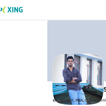
Saksham Padha (
Student, MBA, Chitkara Uni