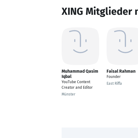
XING Mitglieder 
Muhammad Qasim
Faisal Rahman
Iqbal
Founder
YouTube Content
East Riffa
Creator and Editor
Münster