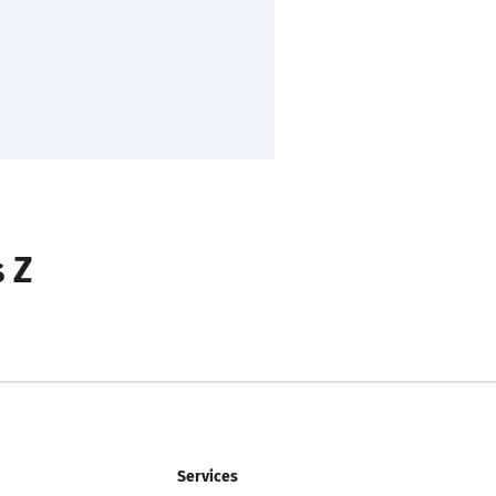
s Z
Services