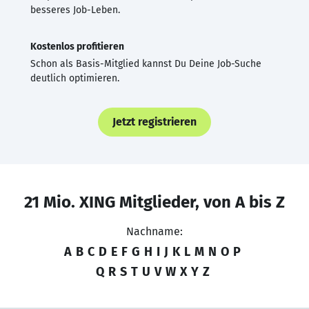
besseres Job-Leben.
Kostenlos profitieren
Schon als Basis-Mitglied kannst Du Deine Job-Suche
deutlich optimieren.
Jetzt registrieren
21 Mio. XING Mitglieder, von A bis Z
Nachname:
A
B
C
D
E
F
G
H
I
J
K
L
M
N
O
P
Q
R
S
T
U
V
W
X
Y
Z