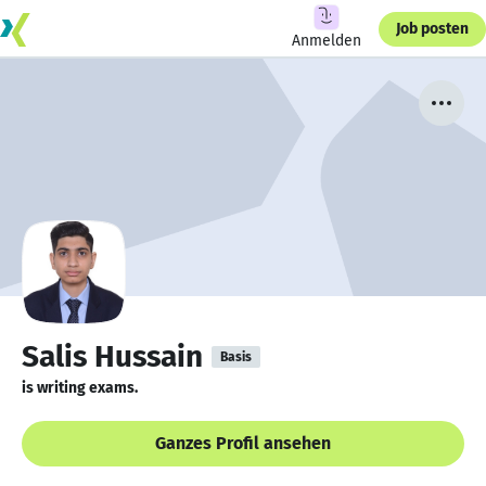
Job posten
Anmelden
Salis Hussain
Basis
is writing exams.
Ganzes Profil ansehen