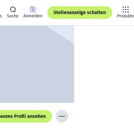
Stellenanzeige schalten
ts
Suche
Anmelden
Produkte
anzes Profil ansehen