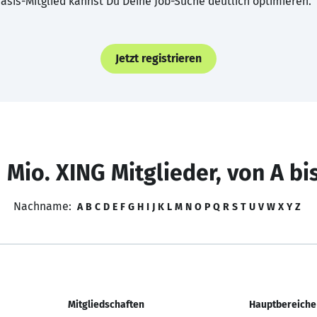
asis-Mitglied kannst Du Deine Job-Suche deutlich optimieren.
Jetzt registrieren
 Mio. XING Mitglieder, von A bi
Nachname:
A
B
C
D
E
F
G
H
I
J
K
L
M
N
O
P
Q
R
S
T
U
V
W
X
Y
Z
Mitgliedschaften
Hauptbereiche