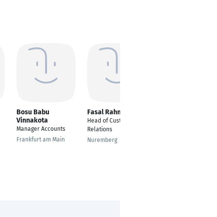
Bosu Babu
Fasal Rahman
queen bernice
Vinnakota
Head of Customer
---
Manager Accounts
Relations
Phoenix
Frankfurt am Main
Nuremberg