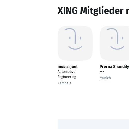
XING Mitglieder 
musisi joel
Prerna Shandil
Automotive
---
Engineering
Munich
Kampala