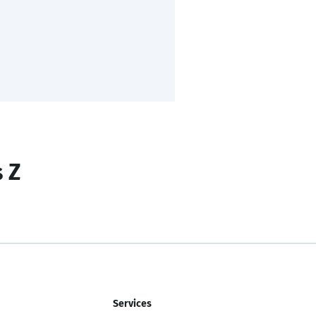
s Z
Services