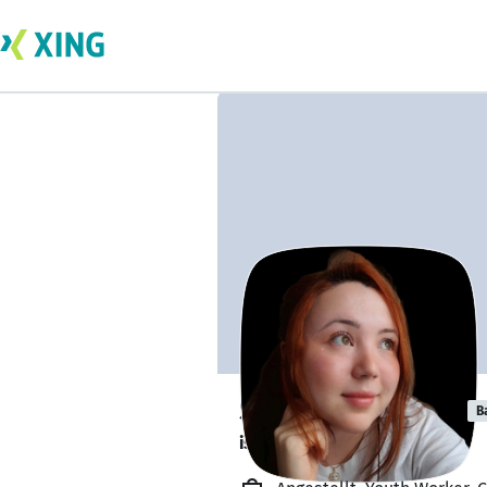
Selda Baydemir
B
is out learning. 🎓