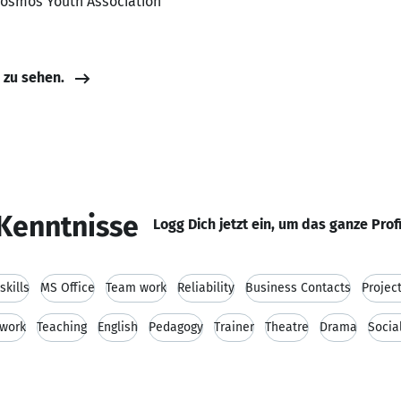
 Cosmos Youth Association
e zu sehen.
Kenntnisse
Logg Dich jetzt ein, um das ganze Prof
kills
MS Office
Team work
Reliability
Business Contacts
Projec
 work
Teaching
English
Pedagogy
Trainer
Theatre
Drama
Socia