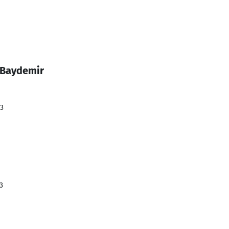
 Baydemir
23
3