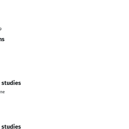
9
ns
 studies
rne
 studies