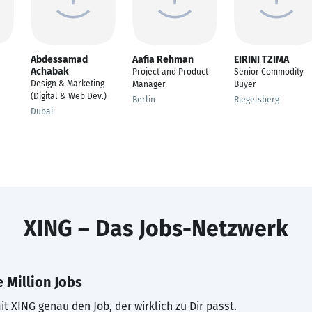
Abdessamad
Aafia Rehman
EIRINI TZIMA
Achabak
Project and Product
Senior Commodity
Design & Marketing
Manager
Buyer
(Digital & Web Dev.)
Berlin
Riegelsberg
Dubai
XING – Das Jobs-Netzwerk
 Million Jobs
t XING genau den Job, der wirklich zu Dir passt.