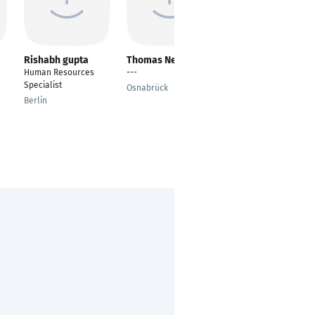
Rishabh gupta
Thomas Neumann
Arun Pradeep
Kumar Natarajan
Human Resources
---
SAP Program Lead
Specialist
Osnabrück
Friedrichshafen
Berlin