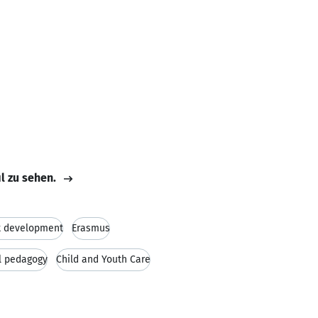
il zu sehen.
t development
Erasmus
l pedagogy
Child and Youth Care