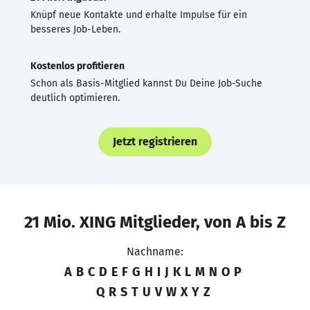
Knüpf neue Kontakte und erhalte Impulse für ein
besseres Job-Leben.
Kostenlos profitieren
Schon als Basis-Mitglied kannst Du Deine Job-Suche
deutlich optimieren.
Jetzt registrieren
21 Mio. XING Mitglieder, von A bis Z
Nachname:
A
B
C
D
E
F
G
H
I
J
K
L
M
N
O
P
Q
R
S
T
U
V
W
X
Y
Z