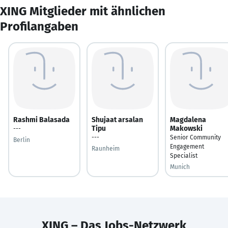
XING Mitglieder mit ähnlichen
Profilangaben
Rashmi Balasada
Shujaat arsalan
Magdalena
Tipu
Makowski
---
---
Senior Community
Berlin
Engagement
Raunheim
Specialist
Munich
XING – Das Jobs-Netzwerk