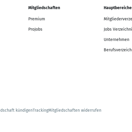
Mitgliedschaften
Hauptbereiche
Premium
Mitgliederverz
ProJobs
Jobs Verzeichn
Unternehmen
Berufsverzeich
edschaft kündigen
Tracking
Mitgliedschaften widerrufen