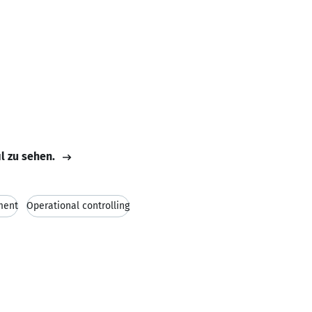
il zu sehen.
ment
Operational controlling