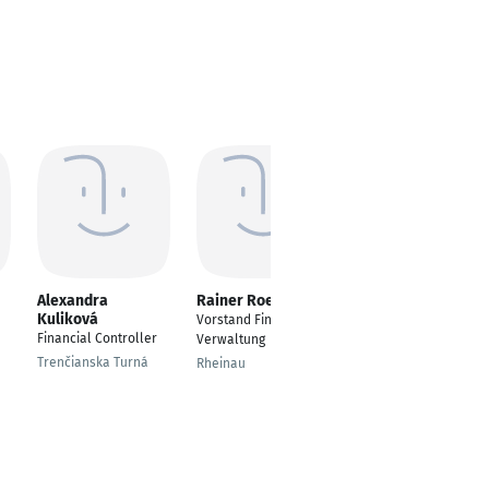
Alexandra
Rainer Roeloffs
Simon Brodde
Kuliková
Vorstand Finanzen &
Business Expert
Financial Controller
Verwaltung
Controlling
Trenčianska Turná
Rheinau
Essen