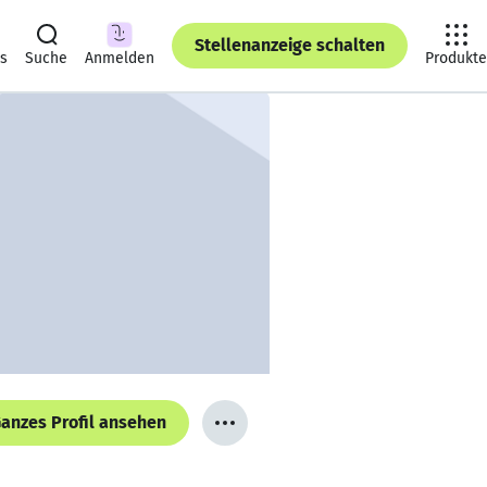
Stellenanzeige schalten
ts
Suche
Anmelden
Produkte
anzes Profil ansehen