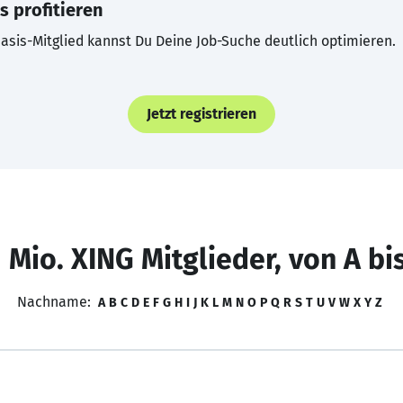
s profitieren
asis-Mitglied kannst Du Deine Job-Suche deutlich optimieren.
Jetzt registrieren
 Mio. XING Mitglieder, von A bi
Nachname:
A
B
C
D
E
F
G
H
I
J
K
L
M
N
O
P
Q
R
S
T
U
V
W
X
Y
Z