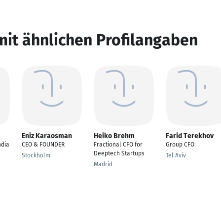
mit ähnlichen Profilangaben
a
Eniz Karaosman
Heiko Brehm
Farid Terekhov
ndia
CEO & FOUNDER
Fractional CFO for
Group CFO
Deeptech Startups
Stockholm
Tel Aviv
Madrid