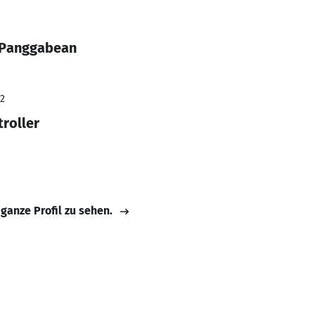
 Panggabean
22
troller
 ganze Profil zu sehen.