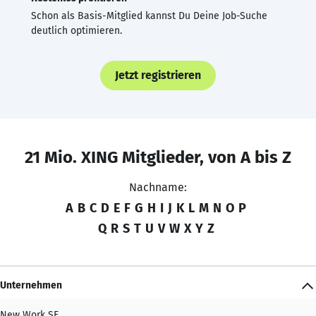
Schon als Basis-Mitglied kannst Du Deine Job-Suche
deutlich optimieren.
Jetzt registrieren
21 Mio. XING Mitglieder, von A bis Z
Nachname:
A
B
C
D
E
F
G
H
I
J
K
L
M
N
O
P
Q
R
S
T
U
V
W
X
Y
Z
Unternehmen
New Work SE