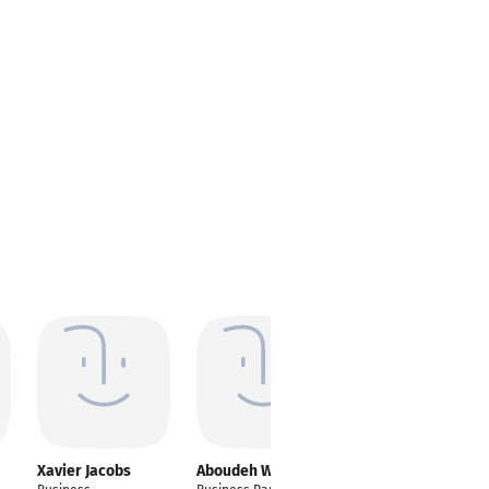
Xavier Jacobs
Aboudeh Wazzeh
Petre Bozhikov