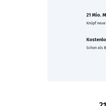
21 Mio. M
Knüpf neue 
Kostenlo
Schon als B
21