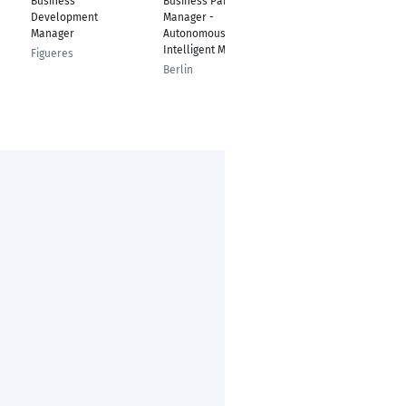
Business
Business Partner
Business
Development
Manager -
Development
Manager
Autonomous Driving &
Manager
Intelligent Mobility
Figueres
Skopje
Berlin