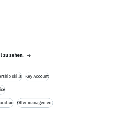
il zu sehen.
rship skills
Key Account
ice
aration
Offer management