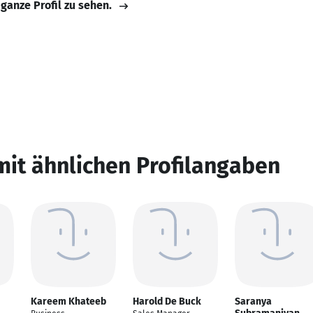
 ganze Profil zu sehen.
mit ähnlichen Profilangaben
Kareem Khateeb
Harold De Buck
Saranya