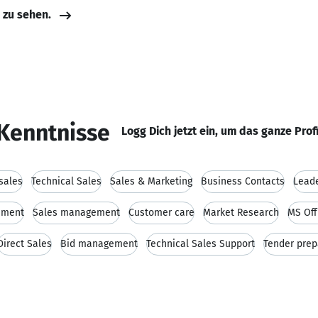
e zu sehen.
Kenntnisse
Logg Dich jetzt ein, um das ganze Prof
 sales
Technical Sales
Sales & Marketing
Business Contacts
Leade
ement
Sales management
Customer care
Market Research
MS Off
Direct Sales
Bid management
Technical Sales Support
Tender prep