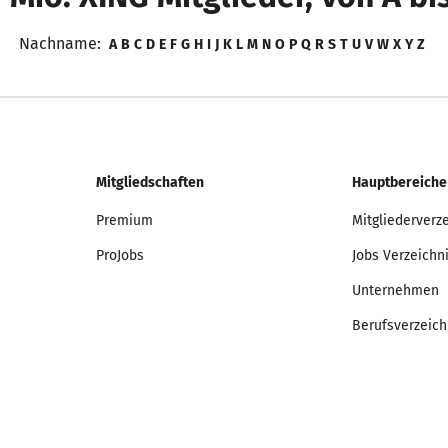
Nachname:
A
B
C
D
E
F
G
H
I
J
K
L
M
N
O
P
Q
R
S
T
U
V
W
X
Y
Z
Mitgliedschaften
Hauptbereiche
Premium
Mitgliederverz
ProJobs
Jobs Verzeichn
Unternehmen
Berufsverzeich