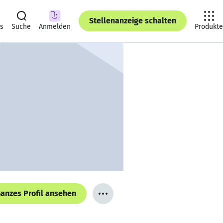
Stellenanzeige schalten
ts
Suche
Anmelden
Produkte
anzes Profil ansehen