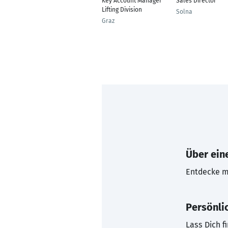
Key Account Manager
Sales Director
Lifting Division
Solna
Graz
Über eine
Entdecke mi
Persönli
Lass Dich f