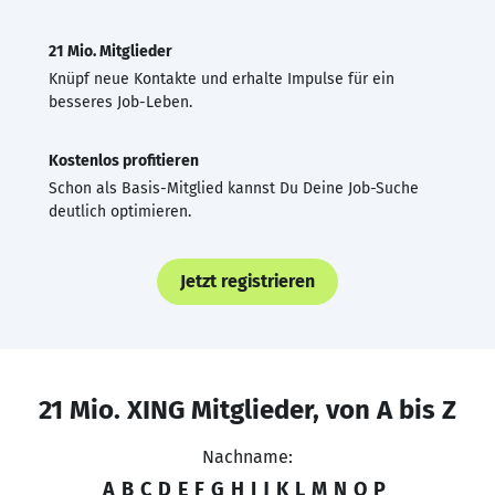
21 Mio. Mitglieder
Knüpf neue Kontakte und erhalte Impulse für ein
besseres Job-Leben.
Kostenlos profitieren
Schon als Basis-Mitglied kannst Du Deine Job-Suche
deutlich optimieren.
Jetzt registrieren
21 Mio. XING Mitglieder, von A bis Z
Nachname:
A
B
C
D
E
F
G
H
I
J
K
L
M
N
O
P