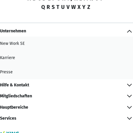
Q
R
S
T
U
V
W
X
Y
Z
Unternehmen
New Work SE
Karriere
Presse
Hilfe & Kontakt
Mitgliedschaften
Hauptbereiche
Services