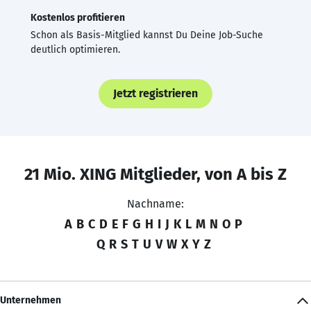
Kostenlos profitieren
Schon als Basis-Mitglied kannst Du Deine Job-Suche
deutlich optimieren.
Jetzt registrieren
21 Mio. XING Mitglieder, von A bis Z
Nachname:
A
B
C
D
E
F
G
H
I
J
K
L
M
N
O
P
Q
R
S
T
U
V
W
X
Y
Z
Unternehmen