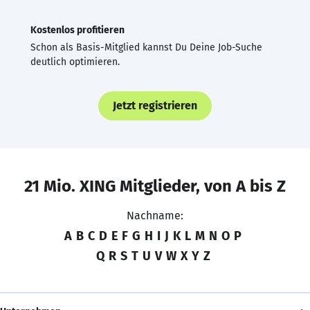
Kostenlos profitieren
Schon als Basis-Mitglied kannst Du Deine Job-Suche
deutlich optimieren.
Jetzt registrieren
21 Mio. XING Mitglieder, von A bis Z
Nachname:
A
B
C
D
E
F
G
H
I
J
K
L
M
N
O
P
Q
R
S
T
U
V
W
X
Y
Z