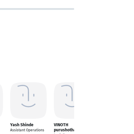
Yash Shinde
VINOTH
Sertac BILGI
purushothaman
Assistant Operations
Bürofachkraft