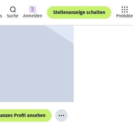
Stellenanzeige schalten
ts
Suche
Anmelden
Produkte
anzes Profil ansehen