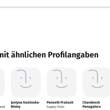
mit ähnlichen Profilangaben
Justyna Kaminska-
Puneeth Prakash
Chandeesh
Wolny
Penagaluru
 and
Supply Chain