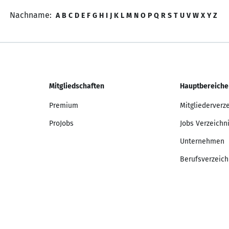
Nachname:
A
B
C
D
E
F
G
H
I
J
K
L
M
N
O
P
Q
R
S
T
U
V
W
X
Y
Z
Mitgliedschaften
Hauptbereiche
Premium
Mitgliederverz
ProJobs
Jobs Verzeichn
Unternehmen
Berufsverzeich