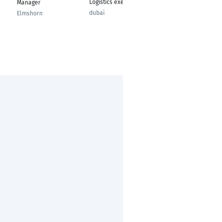
Logistics executive
Manager
Mainz
dubai
Elmshorn