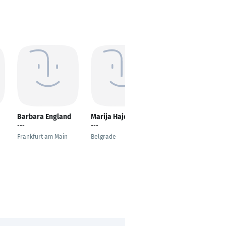
Barbara England
Marija Hajdukovic
Arni Islam
---
---
Scrum Master-
Working Student
Frankfurt am Main
Belgrade
Ingolstadt