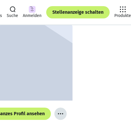
Stellenanzeige schalten
ts
Suche
Anmelden
Produkte
anzes Profil ansehen