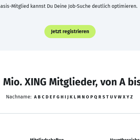
asis-Mitglied kannst Du Deine Job-Suche deutlich optimieren.
Jetzt registrieren
 Mio. XING Mitglieder, von A bi
Nachname:
A
B
C
D
E
F
G
H
I
J
K
L
M
N
O
P
Q
R
S
T
U
V
W
X
Y
Z