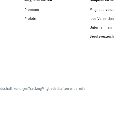
Mitgliedschaften
Hauptbereiche
Premium
Mitgliederverz
ProJobs
Jobs Verzeichn
Unternehmen
Berufsverzeich
edschaft kündigen
Tracking
Mitgliedschaften widerrufen