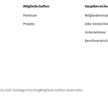
Mitgliedschaften
Hauptbereiche
Premium
Mitgliederverz
ProJobs
Jobs Verzeichn
Unternehmen
Berufsverzeich
edschaft kündigen
Tracking
Mitgliedschaften widerrufen