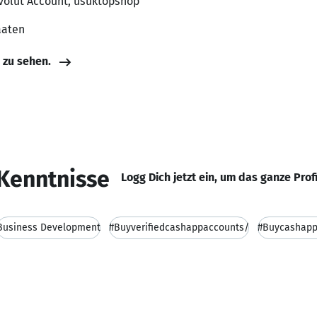
evolut Account, usuktopshop
aaten
e zu sehen.
Kenntnisse
Logg Dich jetzt ein, um das ganze Prof
Business Development
#Buyverifiedcashappaccounts/
#Buycashapp