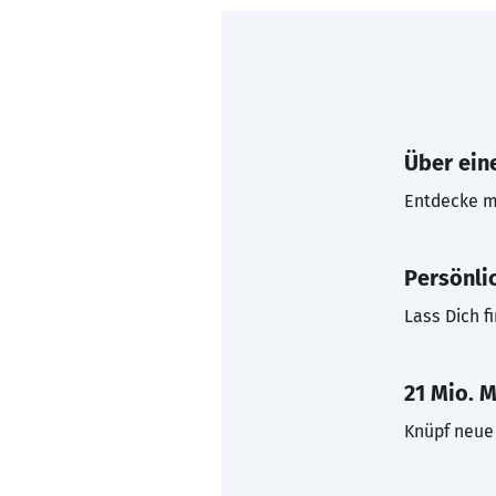
Über eine
Entdecke mi
Persönli
Lass Dich f
21 Mio. M
Knüpf neue 