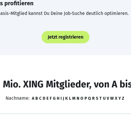
s profitieren
asis-Mitglied kannst Du Deine Job-Suche deutlich optimieren.
Jetzt registrieren
 Mio. XING Mitglieder, von A bi
Nachname:
A
B
C
D
E
F
G
H
I
J
K
L
M
N
O
P
Q
R
S
T
U
V
W
X
Y
Z