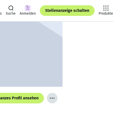
Stellenanzeige schalten
ts
Suche
Anmelden
Produkte
anzes Profil ansehen