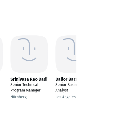
Srinivasa Rao Dadi
Dailor Barsel
Natalie Schindler
Senior Technical
Senior Business
Programm Manager,
Program Manager
Analyst
PMP
Nürnberg
Los Angeles
Bei Aachen