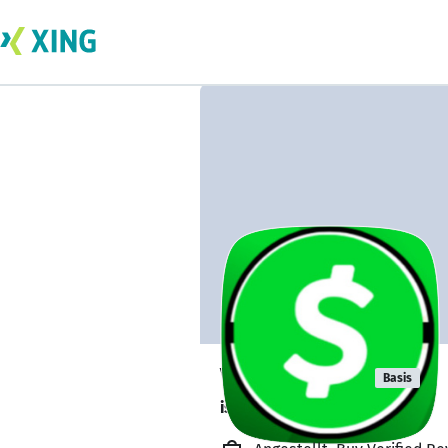
Veynk Asun
Basis
is travelling.