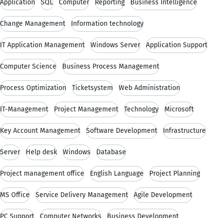
Application
SQL
Computer
Reporting
Business Intelligence
Change Management
Information technology
IT Application Management
Windows Server
Application Support
Computer Science
Business Process Management
Process Optimization
Ticketsystem
Web Administration
IT-Management
Project Management
Technology
Microsoft
Key Account Management
Software Development
Infrastructure
Server
Help desk
Windows
Database
Project management office
English Language
Project Planning
MS Office
Service Delivery Management
Agile Development
PC Support
Computer Networks
Business Development