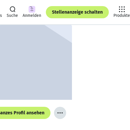
Stellenanzeige schalten
ts
Suche
Anmelden
Produkte
anzes Profil ansehen