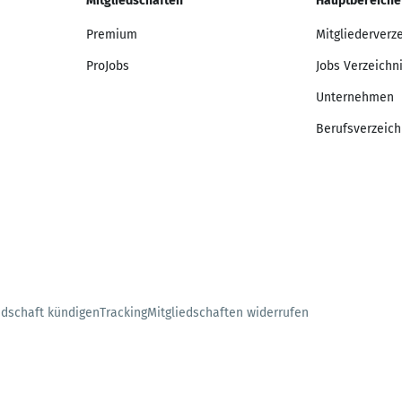
Mitgliedschaften
Hauptbereiche
Premium
Mitgliederverz
ProJobs
Jobs Verzeichn
Unternehmen
Berufsverzeich
edschaft kündigen
Tracking
Mitgliedschaften widerrufen