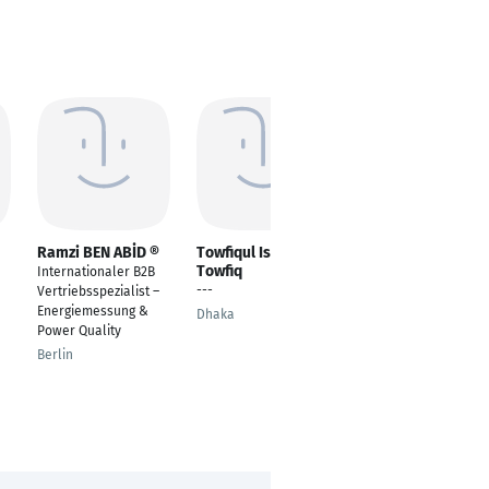
Ramzi BEN ABİD ®
Towfiqul Islam
Pars Batuhan
Towfiq
metinoğlu
Internationaler B2B
---
---
Vertriebsspezialist –
Energiemessung &
Dhaka
Istanbul
Power Quality
Berlin