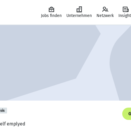
Jobs finden
Unternehmen
Netzwerk
Insigh
sis
G
Self emplyed