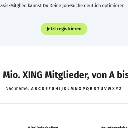
asis-Mitglied kannst Du Deine Job-Suche deutlich optimieren.
Jetzt registrieren
 Mio. XING Mitglieder, von A bi
Nachname:
A
B
C
D
E
F
G
H
I
J
K
L
M
N
O
P
Q
R
S
T
U
V
W
X
Y
Z