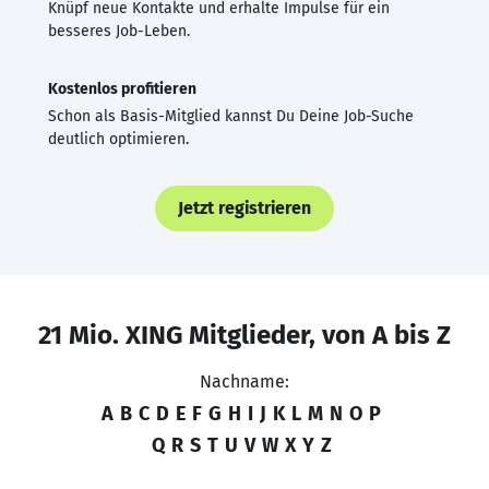
Knüpf neue Kontakte und erhalte Impulse für ein
besseres Job-Leben.
Kostenlos profitieren
Schon als Basis-Mitglied kannst Du Deine Job-Suche
deutlich optimieren.
Jetzt registrieren
21 Mio. XING Mitglieder, von A bis Z
Nachname:
A
B
C
D
E
F
G
H
I
J
K
L
M
N
O
P
Q
R
S
T
U
V
W
X
Y
Z