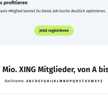
s profitieren
asis-Mitglied kannst Du Deine Job-Suche deutlich optimieren.
Jetzt registrieren
 Mio. XING Mitglieder, von A bi
Nachname:
A
B
C
D
E
F
G
H
I
J
K
L
M
N
O
P
Q
R
S
T
U
V
W
X
Y
Z