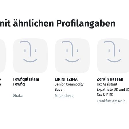
mit ähnlichen Profilangaben
o
Towfiqul Islam
EIRINI TZIMA
Zorain Hassan
Towfiq
e
Senior Commodity
Tax Assistant -
---
Buyer
Expatriate UK and U
Tax & P11D
Dhaka
Riegelsberg
Frankfurt am Main