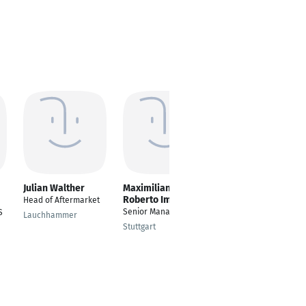
Julian Walther
Maximiliano
Avinash
Roberto Imelio
Shekhawat
Head of Aftermarket
Senior Manager
Fitness Trainer
S
Lauchhammer
Stuttgart
Berlin