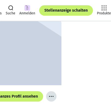
Stellenanzeige schalten
ts
Suche
Anmelden
Produkte
anzes Profil ansehen