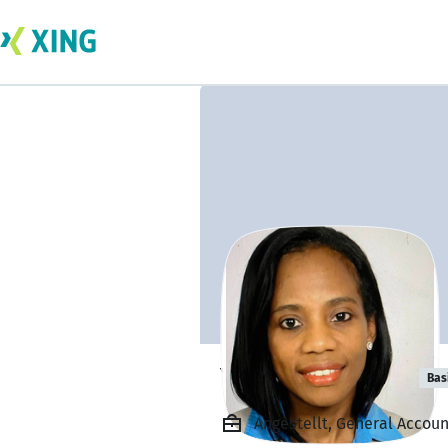
Yolande Clarke
Bas
Angestellt, General Accoun