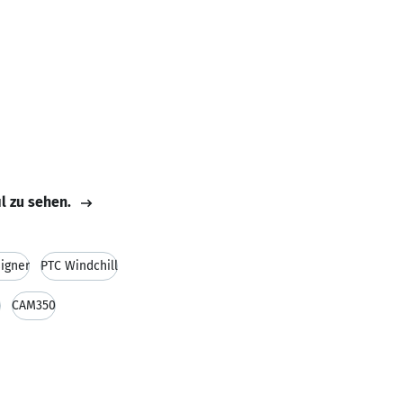
il zu sehen.
igner
PTC Windchill
)
CAM350