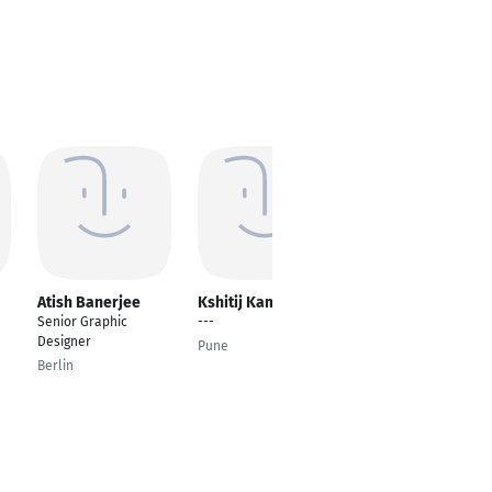
Atish Banerjee
Kshitij Kamble
Kartik Ganjoo
Senior Graphic
---
Project Manager
Designer
Pune
Frankfurt am Main
Berlin