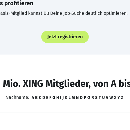
s profitieren
asis-Mitglied kannst Du Deine Job-Suche deutlich optimieren.
Jetzt registrieren
 Mio. XING Mitglieder, von A bi
Nachname:
A
B
C
D
E
F
G
H
I
J
K
L
M
N
O
P
Q
R
S
T
U
V
W
X
Y
Z