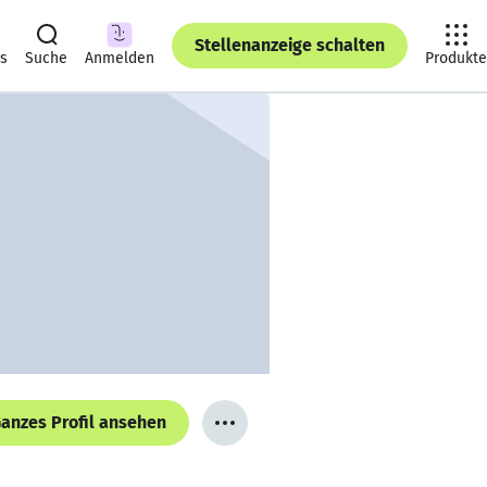
Stellenanzeige schalten
ts
Suche
Anmelden
Produkte
anzes Profil ansehen