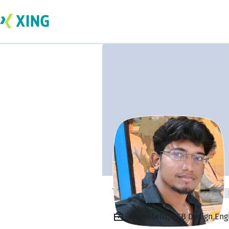
Yukesh Murugan
Angestellt, PCB Design Engi