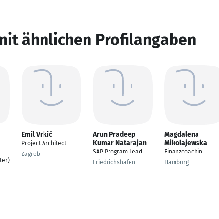
mit ähnlichen Profilangaben
Emil Vrkić
Arun Pradeep
Magdalena
Kumar Natarajan
Mikolajewska
Project Architect
SAP Program Lead
Finanzcoachin
Zagreb
ter)
Friedrichshafen
Hamburg