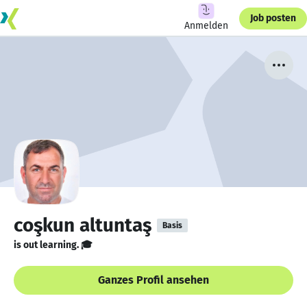
Job posten
Anmelden
coşkun altuntaş
Basis
is out learning. 🎓
Ganzes Profil ansehen