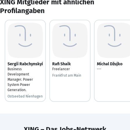
XING Mitglieder mit ähnlichen
Profilangaben
Sergii Rabchynskyi
Rafi Shaik
Michal Džujko
Business
Freelancer
---
Development
Frankfrut am Main
Manager. Power
System Power
Generation.
Ostseebad Nienhagen
XING – Das Jobs-Netzwerk