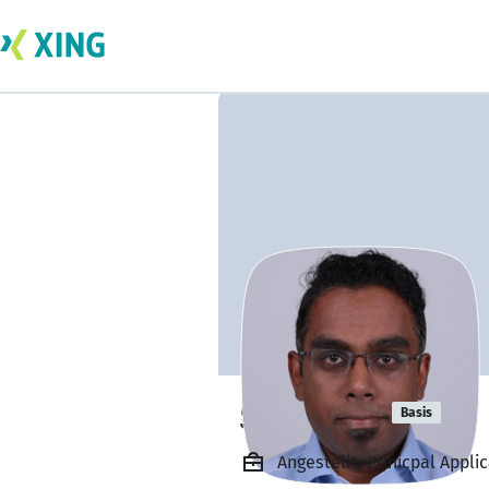
ganesh raj
Basis
Angestellt, Prinicpal Appli