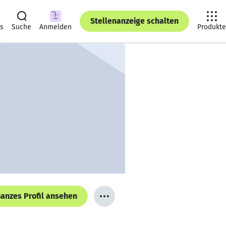
Stellenanzeige schalten
ts
Suche
Anmelden
Produkte
anzes Profil ansehen