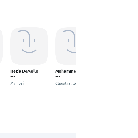
Kezia DeMello
Mohammed Imaad
Daniel Thomas
Schindler
---
---
General Manager
Mumbai
Clausthal-Zellerfeld
Olbia