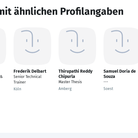
mit ähnlichen Profilangaben
Frederik Delbart
Thirupathi Reddy
Samuel Doria de
Chipurla
Souza
 &
Senior Technical
Master Thesis
---
Trainer
Amberg
Soest
Köln