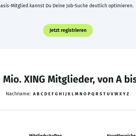
asis-Mitglied kannst Du Deine Job-Suche deutlich optimieren.
Jetzt registrieren
 Mio. XING Mitglieder, von A bi
Nachname:
A
B
C
D
E
F
G
H
I
J
K
L
M
N
O
P
Q
R
S
T
U
V
W
X
Y
Z
Mitgliedschaften
Hauptbereiche