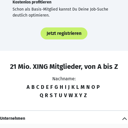
Kostenlos profitieren
Schon als Basis-Mitglied kannst Du Deine Job-Suche
deutlich optimieren.
Jetzt registrieren
21 Mio. XING Mitglieder, von A bis Z
Nachname:
A
B
C
D
E
F
G
H
I
J
K
L
M
N
O
P
Q
R
S
T
U
V
W
X
Y
Z
Unternehmen