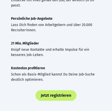
Entdecke mit XING genau den Job, der wirklich zu Dir
passt.
Persönliche Job-Angebote
Lass Dich finden von Arbeitgebern und über 20.000
Recruiter·innen.
21 Mio. Mitglieder
Knüpf neue Kontakte und erhalte Impulse für ein
besseres Job-Leben.
Kostenlos profitieren
Schon als Basis-Mitglied kannst Du Deine Job-Suche
deutlich optimieren.
Jetzt registrieren