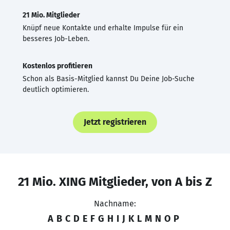
21 Mio. Mitglieder
Knüpf neue Kontakte und erhalte Impulse für ein
besseres Job-Leben.
Kostenlos profitieren
Schon als Basis-Mitglied kannst Du Deine Job-Suche
deutlich optimieren.
Jetzt registrieren
21 Mio. XING Mitglieder, von A bis Z
Nachname:
A
B
C
D
E
F
G
H
I
J
K
L
M
N
O
P