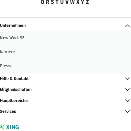
Q
R
S
T
U
V
W
X
Y
Z
Unternehmen
New Work SE
Karriere
Presse
Hilfe & Kontakt
Mitgliedschaften
Hauptbereiche
Services