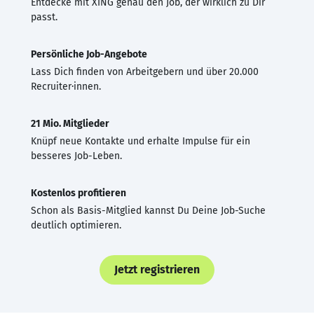
Entdecke mit XING genau den Job, der wirklich zu Dir
passt.
Persönliche Job-Angebote
Lass Dich finden von Arbeitgebern und über 20.000
Recruiter·innen.
21 Mio. Mitglieder
Knüpf neue Kontakte und erhalte Impulse für ein
besseres Job-Leben.
Kostenlos profitieren
Schon als Basis-Mitglied kannst Du Deine Job-Suche
deutlich optimieren.
Jetzt registrieren