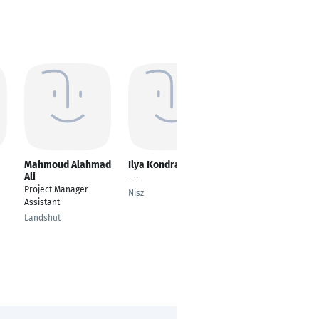
Mahmoud Alahmad
Ilya Kondratyev
Mohammad Gharib
Ali
---
Project manager
Project Manager
Nisz
38678
Assistant
Landshut