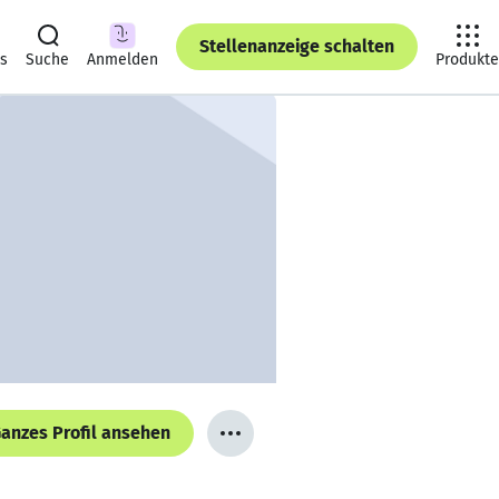
Stellenanzeige schalten
ts
Suche
Anmelden
Produkte
anzes Profil ansehen