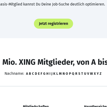
asis-Mitglied kannst Du Deine Job-Suche deutlich optimieren.
Jetzt registrieren
 Mio. XING Mitglieder, von A bi
Nachname:
A
B
C
D
E
F
G
H
I
J
K
L
M
N
O
P
Q
R
S
T
U
V
W
X
Y
Z
Mitgliedschaften
Hauptbereiche