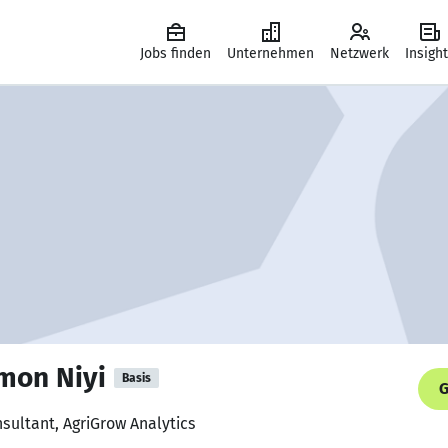
Jobs finden
Unternehmen
Netzwerk
Insigh
mon Niyi
Basis
G
nsultant, AgriGrow Analytics