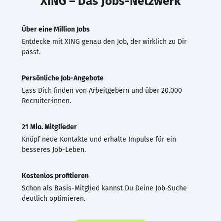
XING – Das Jobs-Netzwerk
Über eine Million Jobs
Entdecke mit XING genau den Job, der wirklich zu Dir
passt.
Persönliche Job-Angebote
Lass Dich finden von Arbeitgebern und über 20.000
Recruiter·innen.
21 Mio. Mitglieder
Knüpf neue Kontakte und erhalte Impulse für ein
besseres Job-Leben.
Kostenlos profitieren
Schon als Basis-Mitglied kannst Du Deine Job-Suche
deutlich optimieren.