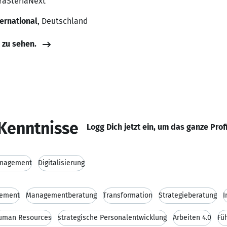
praSteriaNext
ernational
, Deutschland
e zu sehen.
Kenntnisse
Logg Dich jetzt ein, um das ganze Prof
nagement
Digitalisierung
gement
Managementberatung
Transformation
Strategieberatung
I
uman Resources
strategische Personalentwicklung
Arbeiten 4.0
Fü