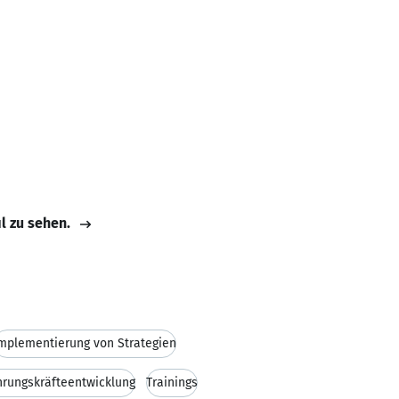
il zu sehen.
mplementierung von Strategien
hrungskräfteentwicklung
Trainings