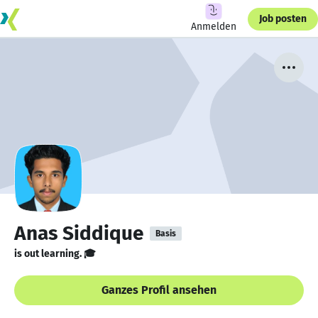
Job posten
Anmelden
Anas Siddique
Basis
is out learning. 🎓
Ganzes Profil ansehen