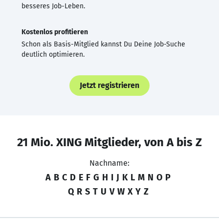
besseres Job-Leben.
Kostenlos profitieren
Schon als Basis-Mitglied kannst Du Deine Job-Suche
deutlich optimieren.
Jetzt registrieren
21 Mio. XING Mitglieder, von A bis Z
Nachname:
A
B
C
D
E
F
G
H
I
J
K
L
M
N
O
P
Q
R
S
T
U
V
W
X
Y
Z