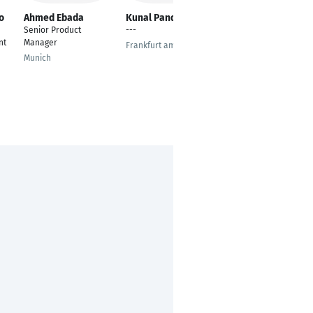
o
Ahmed Ebada
Kunal Pandey
Prerna Shandilya
Senior Product
---
---
nt
Manager
Frankfurt am Main
Munich
Munich