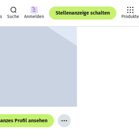
Stellenanzeige schalten
ts
Suche
Anmelden
Produkte
anzes Profil ansehen