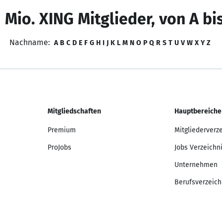
 Mio. XING Mitglieder, von A bi
Nachname:
A
B
C
D
E
F
G
H
I
J
K
L
M
N
O
P
Q
R
S
T
U
V
W
X
Y
Z
Mitgliedschaften
Hauptbereiche
Premium
Mitgliederverz
ProJobs
Jobs Verzeichn
Unternehmen
Berufsverzeich