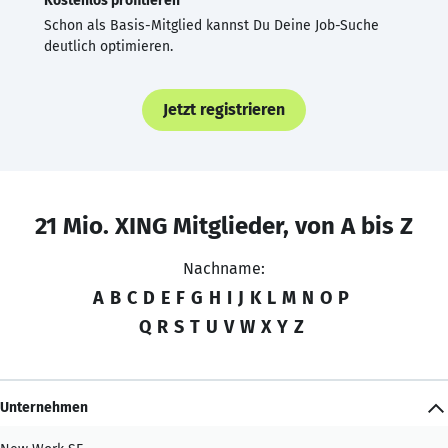
Kostenlos profitieren
Schon als Basis-Mitglied kannst Du Deine Job-Suche
deutlich optimieren.
Jetzt registrieren
21 Mio. XING Mitglieder, von A bis Z
Nachname:
A
B
C
D
E
F
G
H
I
J
K
L
M
N
O
P
Q
R
S
T
U
V
W
X
Y
Z
Unternehmen